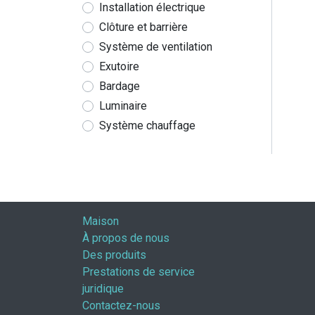
Installation électrique
Clôture et barrière
Système de ventilation
Exutoire
Bardage
Luminaire
Système chauffage
Maison
À propos de nous
Des produits
Prestations de service
juridique
Contactez-nous