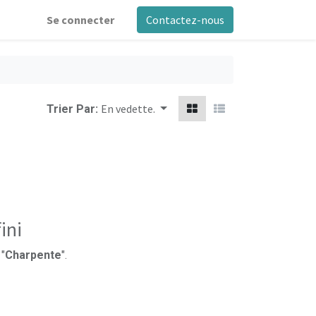
Se connecter
Contactez-nous
En vedette.
Trier Par:
ini
 "
Charpente
".